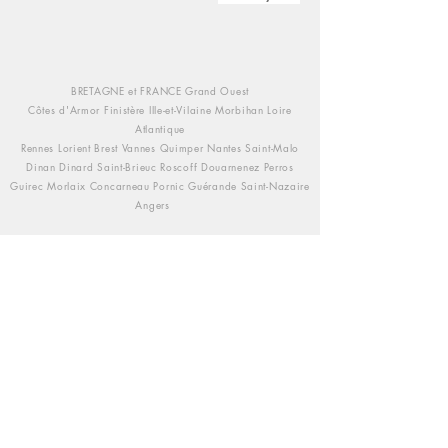
BRETAGNE et FRANCE Grand Ouest
Côtes d'Armor Finistère Ille-et-Vilaine Morbihan Loire
Atlantique
Rennes Lorient Brest Vannes Quimper Nantes Saint-Malo
Dinan Dinard Saint-Brieuc Roscoff Douarnenez Perros
Guirec Morlaix Concarneau Pornic Guérande Saint-Nazaire
Angers