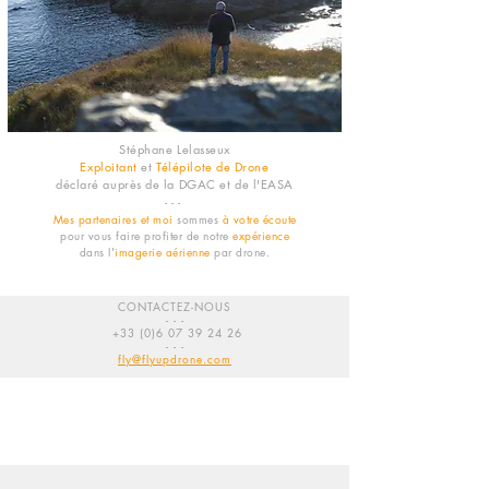
Stéphane Lelasseux
Exploitant
et
Télépilote de Drone
déclaré auprès de la DGAC et de l'EASA
- - -
Mes partenaires et moi
sommes
à votre écoute
pour vous faire profiter de notre
expérience
dans
l'
imagerie
aérienne
par drone.
CONTACTEZ-NOUS
- - -
+33 (0)6 07 39 24 26
- - -
fly@flyupdrone.com