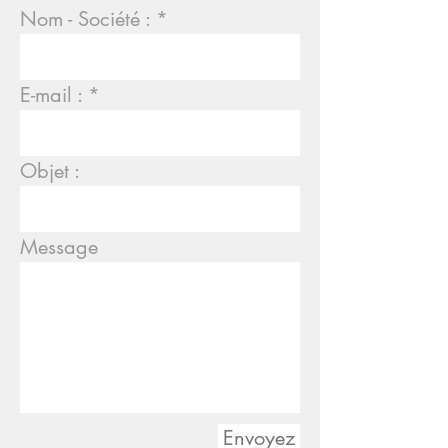
Nom - Société :
E-mail :
Objet :
Message
Envoyez